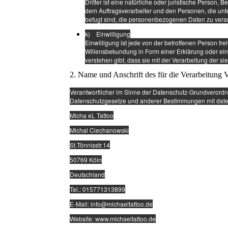
Dritter ist eine natürliche oder juristische Person,
dem Auftragsverarbeiter und den Personen, die unte
befugt sind, die personenbezogenen Daten zu verar
k) Einwilligung
Einwilligung ist jede von der betroffenen Person fr
Willensbekundung in Form einer Erklärung oder ein
verstehen gibt, dass sie mit der Verarbeitung der 
2. Name und Anschrift des für die Verarbeitung 
Verantwortlicher im Sinne der Datenschutz-Grundverordn
Datenschutzgesetze und anderer Bestimmungen mit datens
Micha eL Tattoo
Michal Ciechanowski
St.Tönnisstr.14
50769 Köln
Deutschland
Tel.: 015771313899
E-Mail: info@michaeltattoo.de
Website: www.michaeltattoo.de