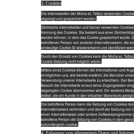
3. Cookies
Die Internetseiten der Micha eL Tattoo verwenden Cooki
abgelegt und gespeichert werden.
Zahlreiche Internetseiten und Server verwenden Cookies.
Kennung des Cookies. Sie besteht aus einer Zeichenfolg
werden können, in dem das Cookie gespeichert wurde. Di
betroffenen Person von anderen Internetbrowsern, die an
eindeutige Cookie-ID wiedererkannt und identifiziert wer
Durch den Einsatz von Cookies kann die Micha eL Tattoo d
Cookie-Setzung nicht möglich wären.
Mittels eines Cookies können die Informationen und Ange
ermöglichen uns, wie bereits erwähnt, die Benutzer unse
Verwendung unserer Internetseite zu erleichtern. Der Ben
Besuch der Internetseite erneut seine Zugangsdaten ein
abgelegten Cookie übernommen wird. Ein weiteres Beispi
Artikel, die ein Kunde in den virtuellen Warenkorb gelegt 
Die betroffene Person kann die Setzung von Cookies durch
Internetbrowsers verhindern und damit der Setzung von C
einen Internetbrowser oder andere Softwareprogramme gel
betroffene Person die Setzung von Cookies in dem genutzt
vollumfänglich nutzbar.
4. Erfassung von allgemeinen Daten und Informa