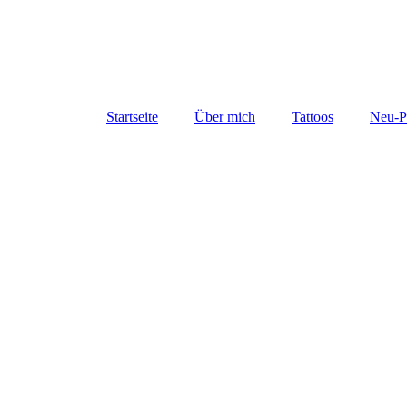
Micha eL Tattoo
Fair Play
Startseite
Über mich
Tattoos
Neu-P