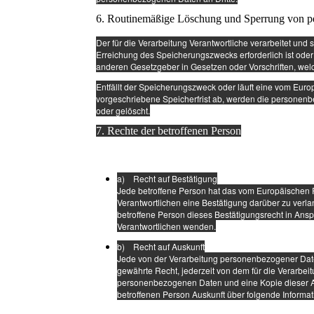
6. Routinemäßige Löschung und Sperrung von 
Der für die Verarbeitung Verantwortliche verarbeitet und
Erreichung des Speicherungszwecks erforderlich ist ode
anderen Gesetzgeber in Gesetzen oder Vorschriften, welc
Entfällt der Speicherungszweck oder läuft eine vom Eu
vorgeschriebene Speicherfrist ab, werden die personenb
oder gelöscht.
7. Rechte der betroffenen Person
a) Recht auf Bestätigung
Jede betroffene Person hat das vom Europäischen R
Verantwortlichen eine Bestätigung darüber zu verl
betroffene Person dieses Bestätigungsrecht in Anspr
Verantwortlichen wenden.
b) Recht auf Auskunft
Jede von der Verarbeitung personenbezogener Date
gewährte Recht, jederzeit von dem für die Verarbei
personenbezogenen Daten und eine Kopie dieser Au
betroffenen Person Auskunft über folgende Informa