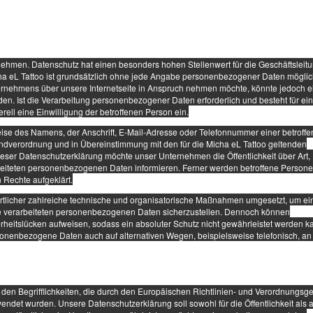
nehmen. Datenschutz hat einen besonders hohen Stellenwert für die Geschäftsleit
cha eL Tattoo ist grundsätzlich ohne jede Angabe personenbezogener Daten möglic
ernehmens über unsere Internetseite in Anspruch nehmen möchte, könnte jedoch e
n. Ist die Verarbeitung personenbezogener Daten erforderlich und besteht für ei
rell eine Einwilligung der betroffenen Person ein.
se des Namens, der Anschrift, E-Mail-Adresse oder Telefonnummer einer betroff
rundverordnung und in Übereinstimmung mit den für die Micha eL Tattoo geltenden
eser Datenschutzerklärung möchte unser Unternehmen die Öffentlichkeit über Art
eiteten personenbezogenen Daten informieren. Ferner werden betroffene Personen
 Rechte aufgeklärt.
wortlicher zahlreiche technische und organisatorische Maßnahmen umgesetzt, um e
ite verarbeiteten personenbezogenen Daten sicherzustellen. Dennoch können
rheitslücken aufweisen, sodass ein absoluter Schutz nicht gewährleistet werden k
rsonenbezogene Daten auch auf alternativen Wegen, beispielsweise telefonisch, an
 den Begrifflichkeiten, die durch den Europäischen Richtlinien- und Verordnungsg
et wurden. Unsere Datenschutzerklärung soll sowohl für die Öffentlichkeit als a