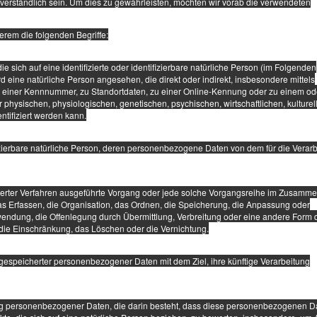
verständlich sein. Um dies zu gewährleisten, möchten wir vorab die verwendeten
erem die folgenden Begriffe:
 sich auf eine identifizierte oder identifizierbare natürliche Person (im Folgenden
ird eine natürliche Person angesehen, die direkt oder indirekt, insbesondere mittels
einer Kennnummer, zu Standortdaten, zu einer Online-Kennung oder zu einem od
hysischen, physiologischen, genetischen, psychischen, wirtschaftlichen, kulturel
entifiziert werden kann.
tifizierbare natürliche Person, deren personenbezogene Daten von dem für die Verar
tisierter Verfahren ausgeführte Vorgang oder jede solche Vorgangsreihe im Zusam
 Erfassen, die Organisation, das Ordnen, die Speicherung, die Anpassung oder
endung, die Offenlegung durch Übermittlung, Verbreitung oder eine andere Form 
 die Einschränkung, das Löschen oder die Vernichtung.
gespeicherter personenbezogener Daten mit dem Ziel, ihre künftige Verarbeitung
itung personenbezogener Daten, die darin besteht, dass diese personenbezogenen D