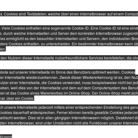
es. Cookies sind Textdateien, welche über einen Internetbrowser auf einem Compu
 Viele Cookies enthalten eine sogenannte Cookie-ID. Eine Cookie-ID ist eine eind
e, durch welche Internetseiten und Server dem konkreten Internetbrowser zugeord
es ermöglicht es den besuchten Internetseiten und Servern, den individuellen Bro
dere Cookies enthalten, zu unterscheiden. Ein bestimmter Internetbrowser kann üb
den.
en Nutzern dieser Internetseite nutzerfreundlichere Services bereitstellen, die oh
bote auf unserer Internetseite im Sinne des Benutzers optimiert werden. Cookies
rer Internetseite wiederzuerkennen. Zweck dieser Wiedererkennung ist es, den Nut
utzer einer Internetseite, die Cookies verwendet, muss beispielsweise nicht bei j
geben, weil dies von der Internetseite und dem auf dem Computersystem des Benu
el ist das Cookie eines Warenkorbes im Online-Shop. Der Online-Shop merkt sich
hat, über ein Cookie.
 unsere Internetseite jederzeit mittels einer entsprechenden Einstellung des gen
ookies dauerhaft widersprechen. Ferner können bereits gesetzte Cookies jederzei
öscht werden. Dies ist in allen gängigen Internetbrowsern möglich. Deaktiviert d
en Internetbrowser, sind unter Umständen nicht alle Funktionen unserer Internets
tionen