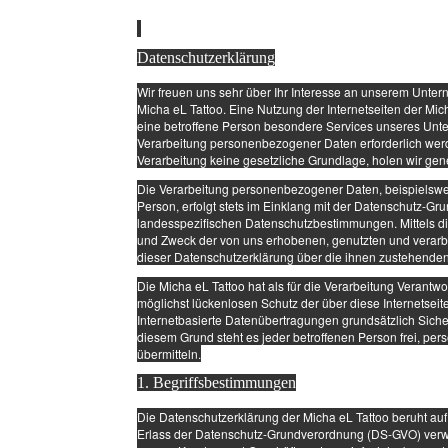
Datenschutzerklärung
Wir freuen uns sehr über Ihr Interesse an unserem Unter
Micha eL Tattoo. Eine Nutzung der Internetseiten der Mi
eine betroffene Person besondere Services unseres Unt
Verarbeitung personenbezogener Daten erforderlich werde
Verarbeitung keine gesetzliche Grundlage, holen wir gene
Die Verarbeitung personenbezogener Daten, beispielswei
Person, erfolgt stets im Einklang mit der Datenschutz-G
landesspezifischen Datenschutzbestimmungen. Mittels di
und Zweck der von uns erhobenen, genutzten und verarb
dieser Datenschutzerklärung über die ihnen zustehenden
Die Micha eL Tattoo hat als für die Verarbeitung Verant
möglichst lückenlosen Schutz der über diese Internetse
Internetbasierte Datenübertragungen grundsätzlich Siche
diesem Grund steht es jeder betroffenen Person frei, pe
übermitteln.
1. Begriffsbestimmungen
Die Datenschutzerklärung der Micha eL Tattoo beruht auf
Erlass der Datenschutz-Grundverordnung (DS-GVO) verwend