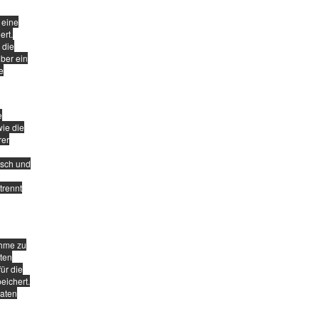
 eine
ert.
 die
über ein
e
e
wie die
rer
isch und
trennt
ahme zu
ten
ür die
eichert.
Daten