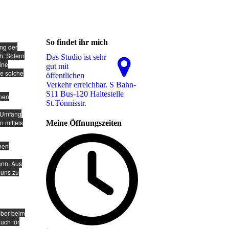
So findet ihr mich
ung der
h. Sofern
Das Studio ist sehr
ine
gut mit
ne solche
öffentlichen
Verkehr erreichbar. S Bahn-
S11 Bus-120 Haltestelle
enen
St.Tönnisstr.
, Umfang
 mittels
Meine Öffnungszeiten
inen
ann. Aus
 uns zu
eber beim
uch für