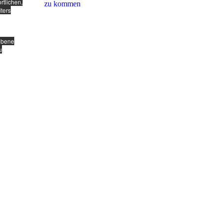
rtlichen,
zu kommen
ters
gebene
u