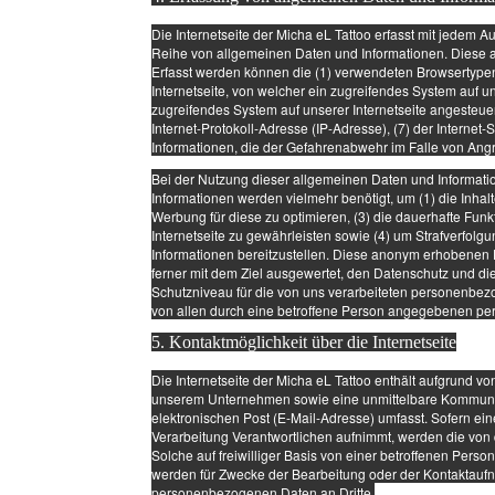
Die Internetseite der Micha eL Tattoo erfasst mit jedem A
Reihe von allgemeinen Daten und Informationen. Diese a
Erfasst werden können die (1) verwendeten Browsertypen
Internetseite, von welcher ein zugreifendes System auf u
zugreifendes System auf unserer Internetseite angesteuert
Internet-Protokoll-Adresse (IP-Adresse), (7) der Interne
Informationen, die der Gefahrenabwehr im Falle von Angr
Bei der Nutzung dieser allgemeinen Daten und Informatio
Informationen werden vielmehr benötigt, um (1) die Inhalte
Werbung für diese zu optimieren, (3) die dauerhafte Fun
Internetseite zu gewährleisten sowie (4) um Strafverfolg
Informationen bereitzustellen. Diese anonym erhobenen D
ferner mit dem Ziel ausgewertet, den Datenschutz und di
Schutzniveau für die von uns verarbeiteten personenbez
von allen durch eine betroffene Person angegebenen p
5. Kontaktmöglichkeit über die Internetseite
Die Internetseite der Micha eL Tattoo enthält aufgrund v
unserem Unternehmen sowie eine unmittelbare Kommunik
elektronischen Post (E-Mail-Adresse) umfasst. Sofern ein
Verarbeitung Verantwortlichen aufnimmt, werden die von
Solche auf freiwilliger Basis von einer betroffenen Pers
werden für Zwecke der Bearbeitung oder der Kontaktaufna
personenbezogenen Daten an Dritte.