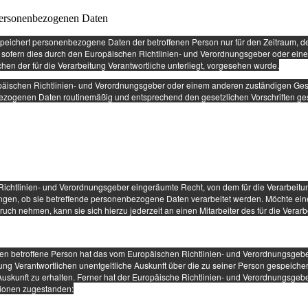
personenbezogenen Daten
 speichert personenbezogene Daten der betroffenen Person nur für den Zeitraum, de
r sofern dies durch den Europäischen Richtlinien- und Verordnungsgeber oder ein
hen der für die Verarbeitung Verantwortliche unterliegt, vorgesehen wurde.
ropäischen Richtlinien- und Verordnungsgeber oder einem anderen zuständigen Ge
ezogenen Daten routinemäßig und entsprechend den gesetzlichen Vorschriften ge
ichtlinien- und Verordnungsgeber eingeräumte Recht, von dem für die Verarbeitu
angen, ob sie betreffende personenbezogene Daten verarbeitet werden. Möchte ein
uch nehmen, kann sie sich hierzu jederzeit an einen Mitarbeiter des für die Verar
n betroffene Person hat das vom Europäischen Richtlinien- und Verordnungsgeb
tung Verantwortlichen unentgeltliche Auskunft über die zu seiner Person gespeiche
skunft zu erhalten. Ferner hat der Europäische Richtlinien- und Verordnungsgebe
tionen zugestanden: