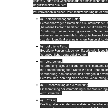
unsere Kunden und Geschäftspartner einfach lesbar und 
Begrifflichkeiten erläutern.
Wir verwenden in dieser Datenschutzerklärung unter and
a) personenbezogene Daten
Personenbezogene Daten sind alle Informationen, die
„betroffene Person“) beziehen. Als identifizierbar w
Zuordnung zu einer Kennung wie einem Namen, zu 
mehreren besonderen Merkmalen, die Ausdruck der p
sozialen Identität dieser natürlichen Person sind, id
b) betroffene Person
Betroffene Person ist jede identifizierte oder iden
Verantwortlichen verarbeitet werden.
c) Verarbeitung
Verarbeitung ist jeder mit oder ohne Hilfe automa
mit personenbezogenen Daten wie das Erheben, das
Veränderung, das Auslesen, das Abfragen, die Verw
Bereitstellung, den Abgleich oder die Verknüpfung,
d) Einschränkung der Verarbeitung
Einschränkung der Verarbeitung ist die Markierung 
einzuschränken.
e) Profiling
Profiling ist jede Art der automatisierten Verarbe