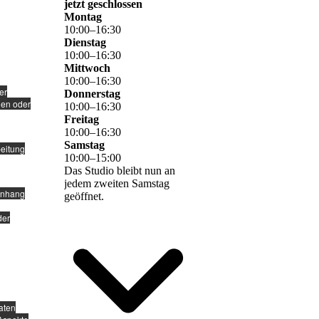
jetzt geschlossen
Montag
10
:
00
–
16
:
30
Dienstag
10
:
00
–
16
:
30
Mittwoch
10
:
00
–
16
:
30
er
Donnerstag
len oder
10
:
00
–
16
:
30
Freitag
10
:
00
–
16
:
30
Samstag
beitung
10
:
00
–
15
:
00
Das Studio bleibt nun an
jedem zweiten Samstag
menhang
geöffnet.
der
aten