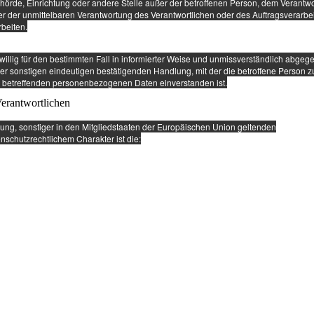
 Behörde, Einrichtung oder andere Stelle außer der betroffenen Person, dem Verantwo
r der unmittelbaren Verantwortung des Verantwortlichen oder des Auftragsverarbei
beiten.
eiwillig für den bestimmten Fall in informierter Weise und unmissverständlich abge
er sonstigen eindeutigen bestätigenden Handlung, mit der die betroffene Person z
sie betreffenden personenbezogenen Daten einverstanden ist.
Verantwortlichen
ung, sonstiger in den Mitgliedstaaten der Europäischen Union geltenden
chutzrechtlichem Charakter ist die: