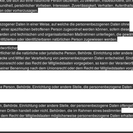
e, die sich auf eine natürliche Person beziehen, zu bewerten, insbesondere, um
sundheit, persönlicher Vorlieben, Interessen, Zuverlässigkeit, Verhalten, Aufenthalts
ren oder vorherzusagen.
bezogener Daten in einer Weise, auf welche die personenbezogenen Daten ohne
r einer spezifischen betroffenen Person zugeordnet werden können, sofern diese
werden und technischen und organisatorischen Maßnahmen unterliegen, die gewähr
ifizierten oder identifizierbaren natürlichen Person zugewiesen werden.
twortlicher
tlicher ist die natürliche oder juristische Person, Behörde, Einrichtung oder andere 
ecke und Mittel der Verarbeitung von personenbezogenen Daten entscheidet. Sind
ionsrecht oder das Recht der Mitgliedstaaten vorgegeben, so kann der Verantwort
 seiner Benennung nach dem Unionsrecht oder dem Recht der Mitgliedstaaten vor
ische Person, Behörde, Einrichtung oder andere Stelle, die personenbezogene Daten
son, Behörde, Einrichtung oder andere Stelle, der personenbezogene Daten offenge
inen Dritten handelt oder nicht. Behörden, die im Rahmen eines bestimmten
 dem Recht der Mitgliedstaaten möglicherweise personenbezogene Daten erhalten