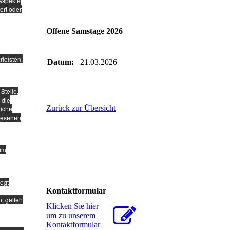
 Aspekte
ort oder
Offene Samstage 2026
leisten,
Datum:
21.03.2026
Stelle,
 die
Zurück zur Übersicht
liche
gesehen
 im
legt
Kontaktformular
, gelten
Klicken Sie hier
um zu unserem
Kon­takt­for­mu­lar