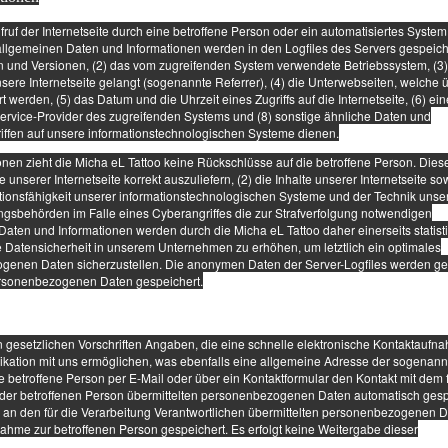
ufruf der Internetseite durch eine betroffene Person oder ein automatisiertes System
llgemeinen Daten und Informationen werden in den Logfiles des Servers gespeich
 und Versionen, (2) das vom zugreifenden System verwendete Betriebssystem, (3)
nsere Internetseite gelangt (sogenannte Referrer), (4) die Unterwebseiten, welche 
 werden, (5) das Datum und die Uhrzeit eines Zugriffs auf die Internetseite, (6) ein
t-Service-Provider des zugreifenden Systems und (8) sonstige ähnliche Daten und
iffen auf unsere informationstechnologischen Systeme dienen.
nen zieht die Micha eL Tattoo keine Rückschlüsse auf die betroffene Person. Dies
 unserer Internetseite korrekt auszuliefern, (2) die Inhalte unserer Internetseite so
ktionsfähigkeit unserer informationstechnologischen Systeme und der Technik unse
ungsbehörden im Falle eines Cyberangriffes die zur Strafverfolgung notwendigen
aten und Informationen werden durch die Micha eL Tattoo daher einerseits statist
e Datensicherheit in unserem Unternehmen zu erhöhen, um letztlich ein optimales
ogenen Daten sicherzustellen. Die anonymen Daten der Server-Logfiles werden ge
ersonenbezogenen Daten gespeichert.
on gesetzlichen Vorschriften Angaben, die eine schnelle elektronische Kontaktaufn
ation mit uns ermöglichen, was ebenfalls eine allgemeine Adresse der sogenann
e betroffene Person per E-Mail oder über ein Kontaktformular den Kontakt mit dem f
 der betroffenen Person übermittelten personenbezogenen Daten automatisch gesp
on an den für die Verarbeitung Verantwortlichen übermittelten personenbezogenen 
hme zur betroffenen Person gespeichert. Es erfolgt keine Weitergabe dieser