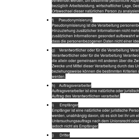
verwendet werden, um bestimmte persönliche Aspekt
bezüglich Arbeitsleistung, wirtschaftlicher Lage, Ge
Ortswechsel dieser natürlichen Person zu analysie
f) Pseudonymisierung
Pseudonymisierung ist die Verarbeitung personen
Hinzuziehung zusätzlicher Informationen nicht meh
zusätzlichen Informationen gesondert aufbewahrt 
dass die personenbezogenen Daten nicht einer ident
g) Verantwortlicher oder für die Verarbeitung Veran
Verantwortlicher oder für die Verarbeitung Verantwor
die allein oder gemeinsam mit anderen über die Zw
Zwecke und Mittel dieser Verarbeitung durch das Un
beziehungsweise können die bestimmten Kriterien
werden.
h) Auftragsverarbeiter
Auftragsverarbeiter ist eine natürliche oder jurist
Auftrag des Verantwortlichen verarbeitet.
i) Empfänger
Empfänger ist eine natürliche oder juristische Per
werden, unabhängig davon, ob es sich bei ihr um e
Untersuchungsauftrags nach dem Unionsrecht oder
jedoch nicht als Empfänger.
j) Dritter