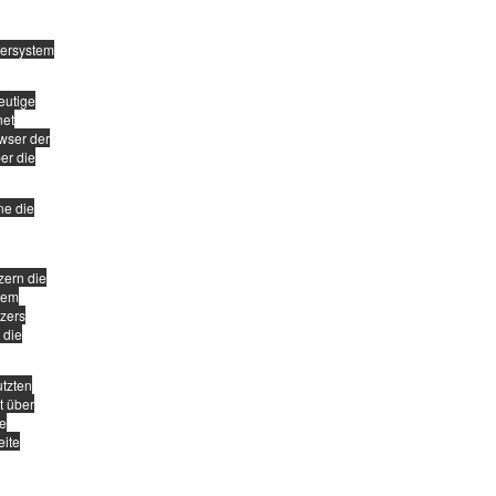
tersystem
eutige
net
wser der
er die
ne die
zern die
edem
tzers
 die
utzten
t über
ie
eite